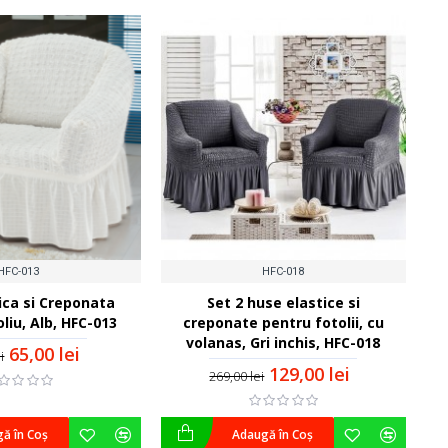
HFC-013
HFC-018
ica si Creponata
Set 2 huse elastice si
liu, Alb, HFC-013
creponate pentru fotolii, cu
volanas, Gri inchis, HFC-018
65,00 lei
i
129,00 lei
269,00 lei
ă în Coş
Adaugă în Coş