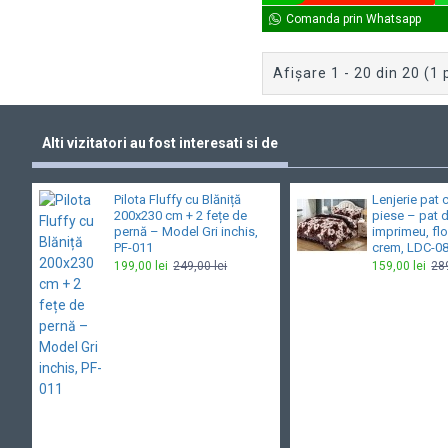
Comanda prin Whatsapp
Afişare 1 - 20 din 20 (1 
Alti vizitatori au fost interesati si de
Pilota Fluffy cu Blăniță
Lenjerie pat 
200x230 cm + 2 fețe de
piese – pat 
pernă – Model Gri inchis,
imprimeu, flo
PF-011
crem, LDC-0
199,00 lei
249,00 lei
159,00 lei
289