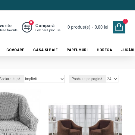
0
0
vorite
Compară
0 produs(e) - 0,00 lei
duse favorite
Compară produse
COVOARE
CASA SI BAIE
PARFUMURI
HORECA
JUCĂRII
Sortare după:
Produse pe pagină: