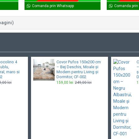
Comanda prin Whatsapp
Comanda prin
pagini)
cocolino 4
Covor Pufos 150x200 cm
C
dublu,
– Bej Deschis, Moale și
–
ral, maro si
Modern pentru Living și
ș
82
Dormitor, CF-002
D
,00 lei
159,00 lei
249,00 lei
1