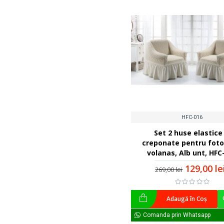
HFC-016
Set 2 huse elastice 
creponate pentru fotol
volanas, Alb unt, HFC
129,00 le
269,00 lei
Adaugă în Coş
Comanda prin Whatsapp