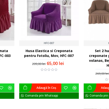
HFC-007
onata
Husa Elastica si Creponata
Set 2 hu
HFC-003
pentru Fotoliu, Mov, HFC-007
creponate p
volanas, Be
65,00 lei
209,00 lei
H
269,00 lei
Adaugă în Coş
Adaug
Comanda prin Whatsapp
Comanda prin