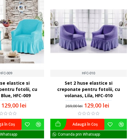
HFC-009
HFC-010
se elastice si
Set 2 huse elastice si
entru fotolii, cu
creponate pentru fotolii, cu
 Blue, HFC-009
volanas, Lila, HFC-010
129,00 lei
129,00 lei
269,00 lei
ă în Coş
Adaugă în Coş
 Whatsapp
Comanda prin Whatsapp