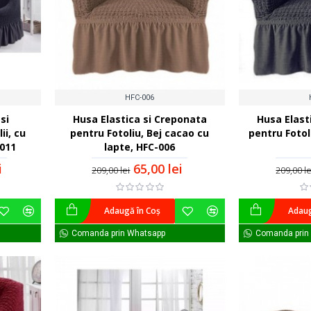
HFC-006
si
Husa Elastica si Creponata
Husa Elast
ii, cu
pentru Fotoliu, Bej cacao cu
pentru Fotoli
-011
lapte, HFC-006
i
65,00 lei
209,00 lei
209,00 le
Adaugă în Coş
Adaug
Comanda prin Whatsapp
Comanda prin