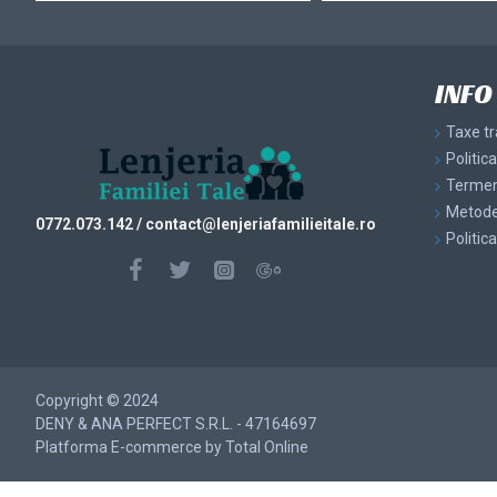
INFO
Taxe t
Politic
Termeni
Metode
0772.073.142
/ contact@
lenjeriafamilieitale.ro
Politic
Copyright © 2024
DENY & ANA PERFECT S.R.L. - 47164697
Platforma E-commerce by Total Online