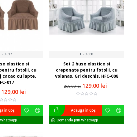
HFC-017
HFC-008
se elastice si
Set 2 huse elastice si
entru fotolii, cu
creponate pentru fotolii, cu
j cacao cu lapte,
volanas, Gri deschis, HFC-008
FC-017
129,00 lei
269,00 lei
129,00 lei
ă în Coş
Adaugă în Coş
 Whatsapp
Comanda prin Whatsapp