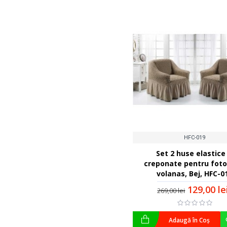
HFC-019
Set 2 huse elastice 
creponate pentru fotol
volanas, Bej, HFC-0
129,00 le
269,00 lei
Adaugă în Coş