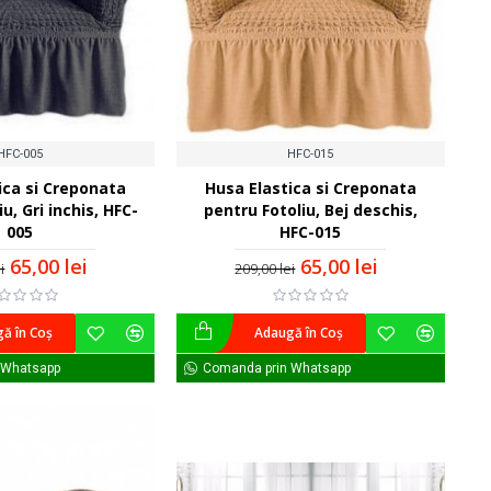
HFC-005
HFC-015
ica si Creponata
Husa Elastica si Creponata
u, Gri inchis, HFC-
pentru Fotoliu, Bej deschis,
005
HFC-015
65,00 lei
65,00 lei
i
209,00 lei
ă în Coş
Adaugă în Coş
 Whatsapp
Comanda prin Whatsapp