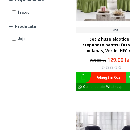
Disponibilitate
În stoc
Producator
HFC-020
Set 2 huse elastice 
Jojo
creponate pentru fotol
volanas, Verde, HFC-
129,00 le
269,00 lei
Adaugă în Coş
Comanda prin Whatsapp