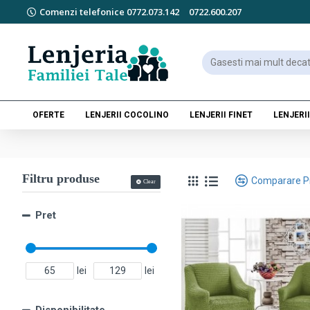
Comenzi telefonice 0772.073.142
0722.600.207
OFERTE
LENJERII COCOLINO
LENJERII FINET
LENJERII
Filtru produse
Comparare P
Clear
Pret
lei
lei