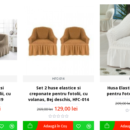
HFC-014
si
Set 2 huse elastice si
Husa Elast
ii, cu
creponate pentru fotolii, cu
pentru Foto
19
volanas, Bej deschis, HFC-014
209,00 le
i
129,00 lei
269,00 lei
Adaugă în Coş
Adaug