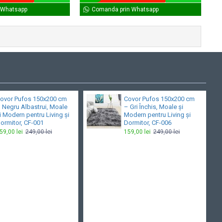
 Whatsapp
Comanda prin Whatsapp
ovor Pufos 150x200 cm
Covor Pufos 150x200 cm
 Negru Albastrui, Moale
– Gri Închis, Moale și
i Modern pentru Living și
Modern pentru Living și
ormitor, CF-001
Dormitor, CF-006
59,00 lei
249,00 lei
159,00 lei
249,00 lei