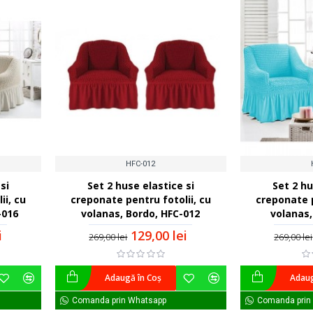
HFC-012
si
Set 2 huse elastice si
Set 2 hu
ii, cu
creponate pentru fotolii, cu
creponate p
-016
volanas, Bordo, HFC-012
volanas,
i
129,00 lei
269,00 lei
269,00 lei
Adaugă în Coş
Adaug
Comanda prin Whatsapp
Comanda prin