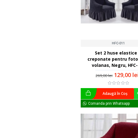
HFC-011
Set 2 huse elastice 
creponate pentru fotol
volanas, Negru, HFC
129,00 le
269,00 lei
Adaugă în Coş
Comanda prin Whatsapp