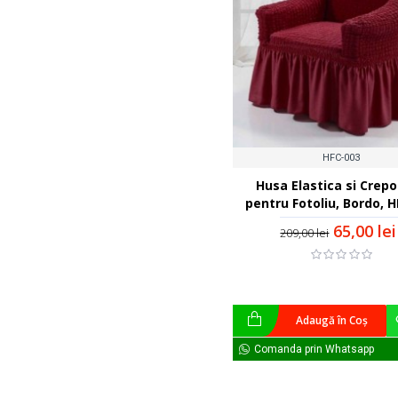
HFC-003
Husa Elastica si Crep
pentru Fotoliu, Bordo, 
65,00 lei
209,00 lei
Adaugă în Coş
Comanda prin Whatsapp