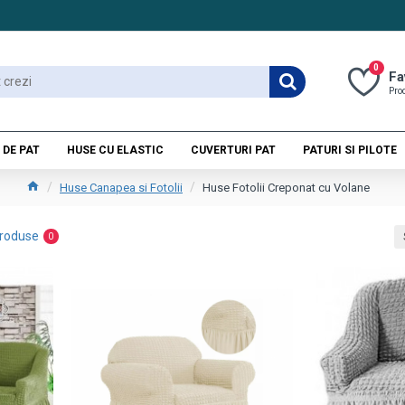
0
Fa
Pro
 DE PAT
HUSE CU ELASTIC
CUVERTURI PAT
PATURI SI PILOTE
Huse Canapea si Fotolii
Huse Fotolii Creponat cu Volane
roduse
0