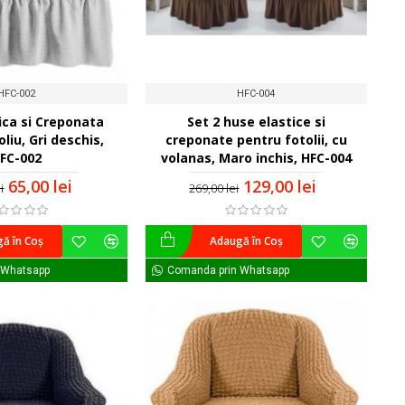
HFC-002
HFC-004
ica si Creponata
Set 2 huse elastice si
liu, Gri deschis,
creponate pentru fotolii, cu
FC-002
volanas, Maro inchis, HFC-004
65,00 lei
129,00 lei
i
269,00 lei
ă în Coş
Adaugă în Coş
 Whatsapp
Comanda prin Whatsapp