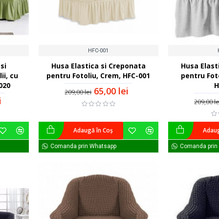
HFC-001
si
Husa Elastica si Creponata
Husa Elast
ii, cu
pentru Fotoliu, Crem, HFC-001
pentru Foto
020
H
65,00 lei
209,00 lei
i
209,00 le
Adaugă în Coş
Adaug
Comanda prin Whatsapp
Comanda prin